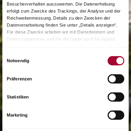
Besucherverhalten auszuwerten. Die Datenerhebung
erfolgt zum Zwecke des Trackings, der Analyse und der
Reichweitenmessung. Details zu den Zwecken der
Datenverarbeitung finden Sie unter „Details anzeigen“.
Für diese Zwecke arbeiten wir mit Dienstleistern und
Dritten zusammen, welche die Daten auch für eigene
Zwecke verarbeiten und ggf. mit anderen Daten
zusammenführen. Durch Anklicken der Schaltfläche
Einwilligungsauswahl
„Cookies und Services zulassen“ oder durch Auswählen
Notwendig
einzelner Cookies und Services in der Detailansicht
geben Sie Ihre Einwilligung zur Verarbeitung Ihrer Daten
Präferenzen
zu den jeweiligen Zwecken. Sie ist freiwillig, für die
Nutzung des Onlineangebots nicht erforderlich und
widerruflich für die Zukunft durch Anklicken der
Statistiken
Schaltfläche „Cookie und Service Einstellungen“.
Weitere
Hinweise finden Sie in unserer Datenschutzerklärung.
Marketing