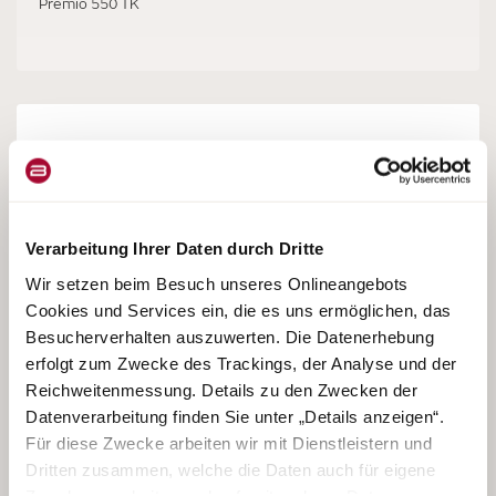
Premio 550 TK
Verarbeitung Ihrer Daten durch Dritte
Wir setzen beim Besuch unseres Onlineangebots
Cookies und Services ein, die es uns ermöglichen, das
Besucherverhalten auszuwerten. Die Datenerhebung
erfolgt zum Zwecke des Trackings, der Analyse und der
Reichweitenmessung. Details zu den Zwecken der
Datenverarbeitung finden Sie unter „Details anzeigen“.
Für diese Zwecke arbeiten wir mit Dienstleistern und
Dritten zusammen, welche die Daten auch für eigene
Zwecke verarbeiten und ggf. mit anderen Daten