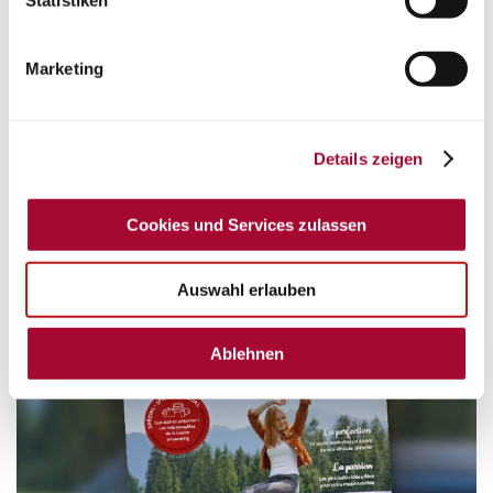
Statistiken
Schaltfläche „Cookie und Service Einstellungen“.
Weitere
Camper chez l’habitant loin de l’agitation des campings,
Hinweise finden Sie in unserer Datenschutzerklärung.
les indispensables pour camper en hiver, 65 ans de
Marketing
fabrication de caravanes et bien d’autres articles à
découvrir dans notre 4ème numéro du magazine «
Bienchezsoi ».
Details zeigen
À lire dès maintenant
Cookies und Services zulassen
Auswahl erlauben
Ablehnen