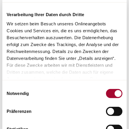
informations actuelles.
Verarbeitung Ihrer Daten durch Dritte
Wir setzen beim Besuch unseres Onlineangebots
Cookies und Services ein, die es uns ermöglichen, das
Besucherverhalten auszuwerten. Die Datenerhebung
erfolgt zum Zwecke des Trackings, der Analyse und der
Reichweitenmessung. Details zu den Zwecken der
Datenverarbeitung finden Sie unter „Details anzeigen“.
Für diese Zwecke arbeiten wir mit Dienstleistern und
Dritten zusammen, welche die Daten auch für eigene
Zwecke verarbeiten und ggf. mit anderen Daten
zusammenführen. Durch Anklicken der Schaltfläche
Einwilligungsauswahl
„Cookies und Services zulassen“ oder durch Auswählen
Notwendig
einzelner Cookies und Services in der Detailansicht
geben Sie Ihre Einwilligung zur Verarbeitung Ihrer Daten
Präferenzen
Nouveau magazine
zu den jeweiligen Zwecken. Sie ist freiwillig, für die
NUMÉRO 2/2023
Nutzung des Onlineangebots nicht erforderlich und
widerruflich für die Zukunft durch Anklicken der