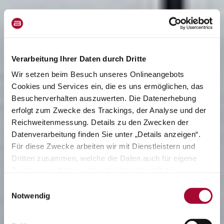
Verarbeitung Ihrer Daten durch Dritte
Wir setzen beim Besuch unseres Onlineangebots
Cookies und Services ein, die es uns ermöglichen, das
Besucherverhalten auszuwerten. Die Datenerhebung
erfolgt zum Zwecke des Trackings, der Analyse und der
Reichweitenmessung. Details zu den Zwecken der
Datenverarbeitung finden Sie unter „Details anzeigen“.
Für diese Zwecke arbeiten wir mit Dienstleistern und
Dritten zusammen, welche die Daten auch für eigene
Zwecke verarbeiten und ggf. mit anderen Daten
zusammenführen. Durch Anklicken der Schaltfläche
Einwilligungsauswahl
„Cookies und Services zulassen“ oder durch Auswählen
Notwendig
einzelner Cookies und Services in der Detailansicht
geben Sie Ihre Einwilligung zur Verarbeitung Ihrer Daten