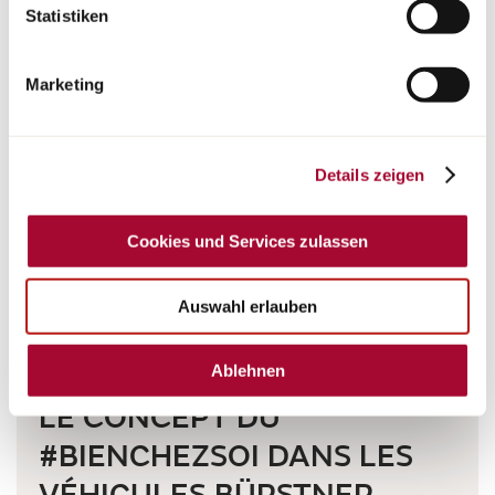
widerruflich für die Zukunft durch Anklicken der
Statistiken
Schaltfläche „Cookie und Service Einstellungen“.
Weitere
Hinweise finden Sie in unserer Datenschutzerklärung.
Marketing
Details zeigen
Cookies und Services zulassen
Auswahl erlauben
Ablehnen
Bürstner inside
LE CONCEPT DU
#BIENCHEZSOI DANS LES