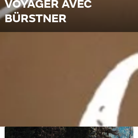
VOYAGER AVEC
BÜRSTNER
#BIENCHEZSOI À LIRE MAINTENANT
Des reportages et des témoignages passionnants, de nombreux
conseils et astuces pour les novices et les professionnels du
camping, ainsi que des aperçus exclusifs sur le développement et la
production des véhicules : « Bienchezsoi - Voyager avec Bürstner »
propose aux campeurs et aux fans de Bürstner des histoires
divertissantes de voyages bien-être, des conseils pratiques et des
inspirations pour la vie en camping.