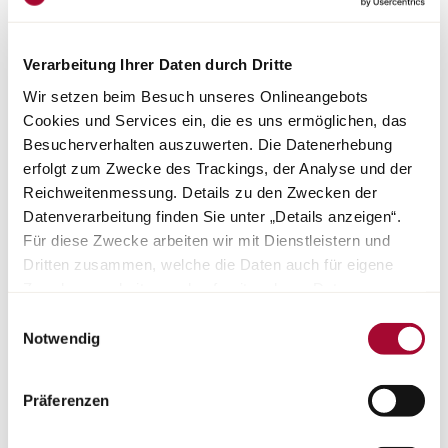
Verarbeitung Ihrer Daten durch Dritte
Wir setzen beim Besuch unseres Onlineangebots
Témoignage
Cookies und Services ein, die es uns ermöglichen, das
Besucherverhalten auszuwerten. Die Datenerhebung
LE CAMPING POUR LES
erfolgt zum Zwecke des Trackings, der Analyse und der
NOVICES
Reichweitenmessung. Details zu den Zwecken der
Datenverarbeitung finden Sie unter „Details anzeigen“.
Für diese Zwecke arbeiten wir mit Dienstleistern und
Adieu le quotidien, bonjour Copa – direction la mer, la
Dritten zusammen, welche die Daten auch für eigene
montagne ou la ville : Michelle et Patrick ont choisi, pour
Zwecke verarbeiten und ggf. mit anderen Daten
leurs premières vacances itinérantes, l’Urban Camper
zusammenführen. Durch Anklicken der Schaltfläche
Copa. Ils nous racontent comment ils ont organisé leur
Einwilligungsauswahl
petit séjour en Autriche.
„Cookies und Services zulassen“ oder durch Auswählen
Notwendig
einzelner Cookies und Services in der Detailansicht
geben Sie Ihre Einwilligung zur Verarbeitung Ihrer Daten
En savoir plus
Präferenzen
zu den jeweiligen Zwecken. Sie ist freiwillig, für die
Nutzung des Onlineangebots nicht erforderlich und