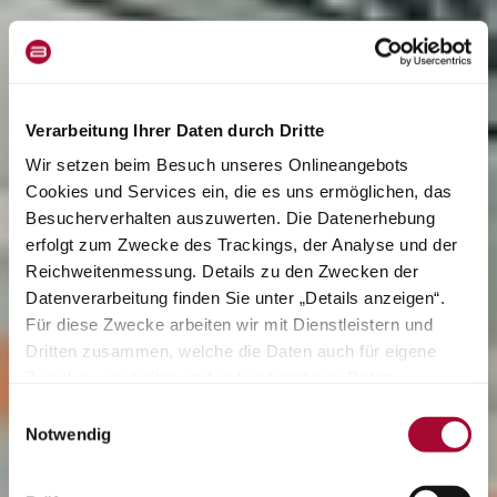
Verarbeitung Ihrer Daten durch Dritte
Wir setzen beim Besuch unseres Onlineangebots
Cookies und Services ein, die es uns ermöglichen, das
Besucherverhalten auszuwerten. Die Datenerhebung
erfolgt zum Zwecke des Trackings, der Analyse und der
Reichweitenmessung. Details zu den Zwecken der
Datenverarbeitung finden Sie unter „Details anzeigen“.
Für diese Zwecke arbeiten wir mit Dienstleistern und
Dritten zusammen, welche die Daten auch für eigene
Zwecke verarbeiten und ggf. mit anderen Daten
zusammenführen. Durch Anklicken der Schaltfläche
Einwilligungsauswahl
„Cookies und Services zulassen“ oder durch Auswählen
Notwendig
einzelner Cookies und Services in der Detailansicht
geben Sie Ihre Einwilligung zur Verarbeitung Ihrer Daten