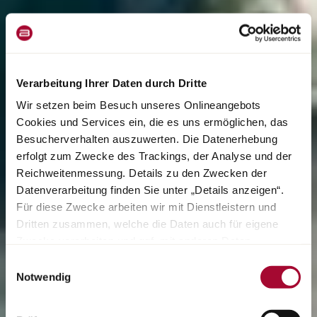
Verarbeitung Ihrer Daten durch Dritte
Wir setzen beim Besuch unseres Onlineangebots
Cookies und Services ein, die es uns ermöglichen, das
Besucherverhalten auszuwerten. Die Datenerhebung
erfolgt zum Zwecke des Trackings, der Analyse und der
Reichweitenmessung. Details zu den Zwecken der
Datenverarbeitung finden Sie unter „Details anzeigen“.
Für diese Zwecke arbeiten wir mit Dienstleistern und
Dritten zusammen, welche die Daten auch für eigene
Zwecke verarbeiten und ggf. mit anderen Daten
zusammenführen. Durch Anklicken der Schaltfläche
Einwilligungsauswahl
„Cookies und Services zulassen“ oder durch Auswählen
Notwendig
einzelner Cookies und Services in der Detailansicht
geben Sie Ihre Einwilligung zur Verarbeitung Ihrer Daten