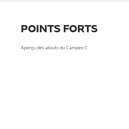
POINTS FORTS
UNE BELLE
Aperçu des atouts du Campeo C.
SENSATION D’ESPACE