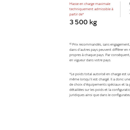
Masse en charge maximale
techniquement admissible à
partir de*
3 500 kg
a)
Prix recommandés, sans engagement, ba
dans d'autres pays peuvent différer en r
propres à chaque pays. Par conséquent, 
en vigueur dans votre pays.
*Le poids total autorisé en charge est u
même lorsqu'il est chargé. Il a donc une
de choix d'équipements spéciaux et la p
détaillées sur les poids et la configura
juridiques ainsi que dans le configurateu