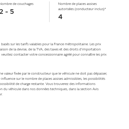
Nombre de couchages
Nombre de places assises
autorisées (conducteur inclus)*
2 - 5
4
sés sur les tarifs valables pour la France métropolitaine. Les prix
aison de la devise, de la TVA, des taxes et des droits d'importation
veuillez contacter votre concessionnaire agréé pour connaître les prix
ne valeur fixée par le constructeur que le véhicule ne doit pas dépasser,
 influence sur le nombre de places assises admissibles, les possibilités
ossibilité de charge restante. Vous trouverez des informations
tion du véhicule dans nos données techniques, dans la section Avis
r.