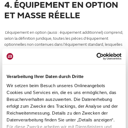
4. ÉQUIPEMENT EN OPTION
ET MASSE RÉELLE
L’équipement en option (aussi : équipement additionnel) comprend,
selon la définition juridique, toutes les pièces d’équipement
optionnelles non contenues dans l’équipement standard, lesquelles
sont montées sur le véhicule sous la responsabilité du fabricant –
c’est-à-dire départ usine –et qui peuvent être commandées par le
client (par ex. store-banne, support pour vélo ou moto, installation
satellite, installation solaire, four, etc.). Vous trouverez des
informations sur les poids individuels ou par paquet de l’équipement
Verarbeitung Ihrer Daten durch Dritte
en option pouvant être commandé dans nos documents de vente. À
Wir setzen beim Besuch unseres Onlineangebots
ce titre, les autres accessoires installés en usine après la livraison du
Cookies und Services ein, die es uns ermöglichen, das
véhicule par le revendeur ou par vous personnellement ne font pas
partie de l’équipement en option.
Besucherverhalten auszuwerten. Die Datenerhebung
La masse du véhicule en ordre de marche (voir ci-dessus n° 2) et la
erfolgt zum Zwecke des Trackings, der Analyse und der
masse de l’équipement en option monté en usine sur un véhicule
Reichweitenmessung. Details zu den Zwecken der
concret sont désignées ensemble comme masse réelle. Vous
Datenverarbeitung finden Sie unter „Details anzeigen“.
trouverez l’indication correspondante pour votre véhicule après le
Für diese Zwecke arbeiten wir mit Dienstleistern und