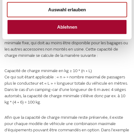
charge résulte de la déduction de la masse en ordre de marche
Auswahl erlauben
(valeur nominale selon les documents de vente, voir ci-dessus n° 2),
la masse de l’équipement en option et de la masse des passagers
(voir ci-dessus n° 3) de la masse en charge maximale
Ablehnen
techniquement admissible (voir ci-dessus n° 1). La règlementation
européenne prévoit pour les camping-cars une capacité de charge
minimale fixe, qui doit au moins être disponible pour les bagages ou
les autres accessoires non montés en usine. Cette capacité de
charge minimale se calcule de la manière suivante :
Capacité de charge minimale en kg ≥ 10 * (n + L)
Ce qui suit étant applicable : « n » = nombre maximal de passagers
plus le conducteur et « L » = longueur totale du véhicule en mètres.
Dans le cas d’un camping-car d’une longueur de 6 m avec 4 sièges
autorisés, la capacité de charge minimale s’élève donc par ex. à 10
kg * (4 + 6) = 100 kg.
Afin que la capacité de charge minimale reste préservée, il existe
pour chaque modèle de véhicule une combinaison maximale
d’équipements pouvant être commandés en option. Dans l’exemple