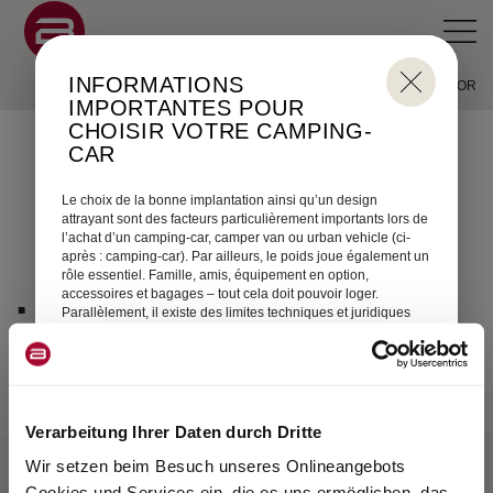
INFORMATIONS
KONFIGURATOR
IMPORTANTES POUR
CHOISIR VOTRE CAMPING-
CAR
Le choix de la bonne implantation ainsi qu’un design
attrayant sont des facteurs particulièrement importants lors de
l’achat d’un camping-car, camper van ou urban vehicle (ci-
après : camping-car). Par ailleurs, le poids joue également un
rôle essentiel. Famille, amis, équipement en option,
.
accessoires et bagages – tout cela doit pouvoir loger.
Parallèlement, il existe des limites techniques et juridiques
pour la configuration et le chargement. Chaque camping-car
est conçu pour un certain poids, qui ne doit pas être dépassé
à l’utilisation. Pour l’acheteur d’un camping-car, la question
qui se pose est donc celle de savoir comment il doit
configurer son véhicule pour loger les passagers, les
bagages et les accessoires selon ses besoins sans que le
Verarbeitung Ihrer Daten durch Dritte
véhicule dépasse ce poids maximal ? Pour vous faciliter cette
décision, nous vous fournissons ci-après quelques
Wir setzen beim Besuch unseres Onlineangebots
Charger la configuration
informations qui vous seront particulièrement utiles pour
Cookies und Services ein, die es uns ermöglichen, das