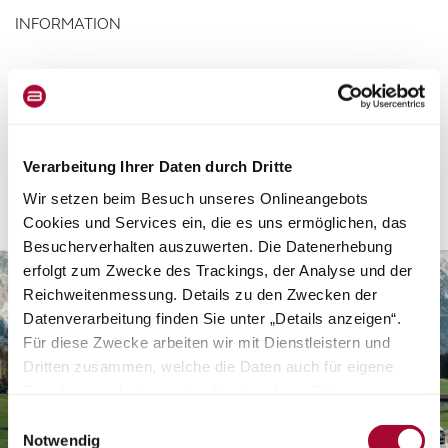
INFORMATION
Certains modèles de la gamme ne sont pas configurables pour le
moment. Veuillez vous adresser directement à votre
concessionnaire Bürstner. Vous y trouverez tous les détails
concernant votre expérience Bienchezsoi.
Verarbeitung Ihrer Daten durch Dritte
Wir setzen beim Besuch unseres Onlineangebots
Cookies und Services ein, die es uns ermöglichen, das
Besucherverhalten auszuwerten. Die Datenerhebung
erfolgt zum Zwecke des Trackings, der Analyse und der
Reichweitenmessung. Details zu den Zwecken der
Datenverarbeitung finden Sie unter „Details anzeigen“.
Für diese Zwecke arbeiten wir mit Dienstleistern und
Dritten zusammen, welche die Daten auch für eigene
Zwecke verarbeiten und ggf. mit anderen Daten
zusammenführen. Durch Anklicken der Schaltfläche
Einwilligungsauswahl
„Cookies und Services zulassen“ oder durch Auswählen
Notwendig