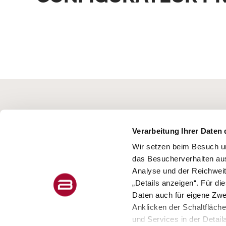
Verarbeitung Ihrer Daten 
Wir setzen beim Besuch un
das Besucherverhalten au
Analyse und der Reichweit
„Details anzeigen“. Für di
© Copyright Bürstner GmbH & Co. KG –
Daten auch für eigene Zw
Wohnfühlen seit 1958
Anklicken der Schaltfläch
und Services in der Detail