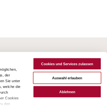
Cookies und Services zulassen
möglichen,
s, der
Auswahl erlauben
en Sie unter
n, welche die
latives aux poids
Protection des données
Cookies
Ablehnen
Durch
ner Cookies
 zu den