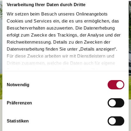
Verarbeitung Ihrer Daten durch Dritte
Wir setzen beim Besuch unseres Onlineangebots
Cookies und Services ein, die es uns ermöglichen, das
Besucherverhalten auszuwerten. Die Datenerhebung
erfolgt zum Zwecke des Trackings, der Analyse und der
Reichweitenmessung. Details zu den Zwecken der
Datenverarbeitung finden Sie unter „Details anzeigen“.
Für diese Zwecke arbeiten wir mit Dienstleistern und
Dritten zusammen, welche die Daten auch für eigene
Zwecke verarbeiten und ggf. mit anderen Daten
zusammenführen. Durch Anklicken der Schaltfläche
Einwilligungsauswahl
„Cookies und Services zulassen“ oder durch Auswählen
Notwendig
einzelner Cookies und Services in der Detailansicht
geben Sie Ihre Einwilligung zur Verarbeitung Ihrer Daten
Präferenzen
zu den jeweiligen Zwecken. Sie ist freiwillig, für die
FAHRZEUG DIREKT BEIM HÄNDLER ANSCHAUEN
Nutzung des Onlineangebots nicht erforderlich und
widerruflich für die Zukunft durch Anklicken der
Statistiken
Schaltfläche „Cookie und Service Einstellungen“.
Weitere
Le configurateur n’est malheureusement plus