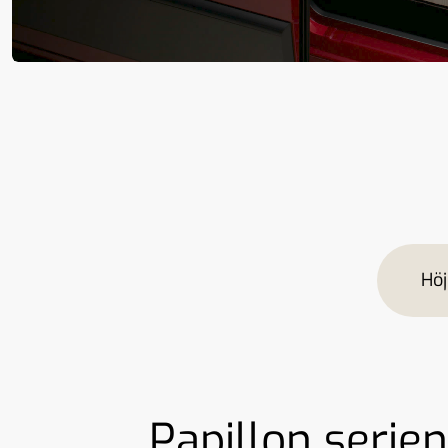
Hö
Papillon serie