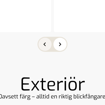
ank
Kök med induktionshä
Exteriör
Oavsett färg – alltid en riktig blickfångare