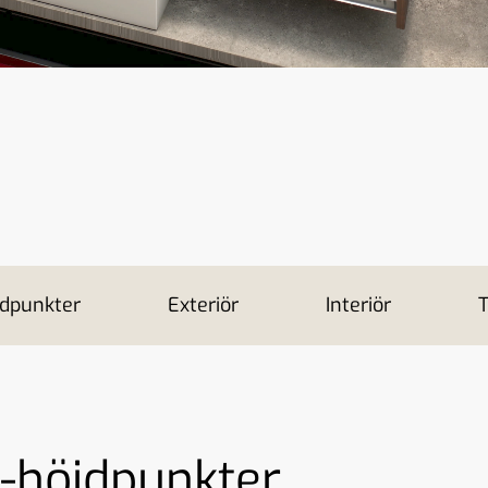
jdpunkter
Exteriör
Interiör
T
n-höjdpunkter