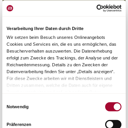
Personnalisable à souhait (sellerie cuir disponible en
option)
Verarbeitung Ihrer Daten durch Dritte
Wir setzen beim Besuch unseres Onlineangebots
Cookies und Services ein, die es uns ermöglichen, das
Besucherverhalten auszuwerten. Die Datenerhebung
erfolgt zum Zwecke des Trackings, der Analyse und der
Reichweitenmessung. Details zu den Zwecken der
Datenverarbeitung finden Sie unter „Details anzeigen“.
Für diese Zwecke arbeiten wir mit Dienstleistern und
Dritten zusammen, welche die Daten auch für eigene
Zwecke verarbeiten und ggf. mit anderen Daten
zusammenführen. Durch Anklicken der Schaltfläche
Einwilligungsauswahl
„Cookies und Services zulassen“ oder durch Auswählen
Notwendig
Option 1
Option 2
einzelner Cookies und Services in der Detailansicht
geben Sie Ihre Einwilligung zur Verarbeitung Ihrer Daten
Präferenzen
zu den jeweiligen Zwecken. Sie ist freiwillig, für die
Viel Stauraum.