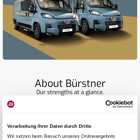
About Bürstner
Our strengths at a glance.
Design
Bürstner combines design and function in all of its motorhomes:
Verarbeitung Ihrer Daten durch Dritte
whether it's a compact motorhome, a semi-integrated
motorhome, or a campervan. Clean lines and high-quality
Wir setzen beim Besuch unseres Onlineangebots
materials represent modern travel.