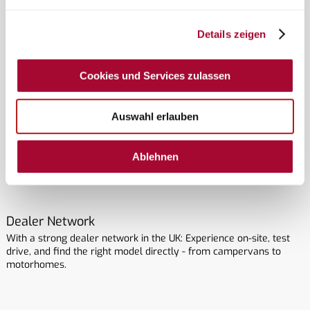
Tradition
Over 60 years of experience as a German motorhome
Details zeigen
manufacturer - with a passion for everything from caravans to
motorhomes and campervans.
Cookies und Services zulassen
Auswahl erlauben
Advice
Bürstner dealers will help you choose the right motorhome or
campervan – you can also do this via the configurator.
Ablehnen
Dealer Network
With a strong dealer network in the UK: Experience on-site, test
drive, and find the right model directly - from campervans to
motorhomes.