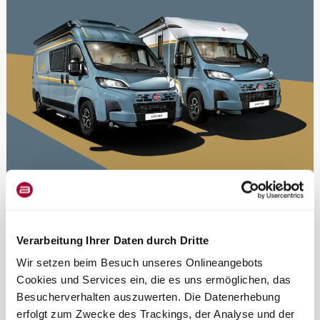
à propos de Bürstner
Verarbeitung Ihrer Daten durch Dritte
Découvrez ce qui fait notre force.
Wir setzen beim Besuch unseres Onlineangebots
Cookies und Services ein, die es uns ermöglichen, das
Besucherverhalten auszuwerten. Die Datenerhebung
Design
erfolgt zum Zwecke des Trackings, der Analyse und der