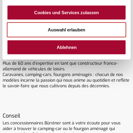
Grâce à nos solutions innovantes en matière d’agencement,
d’aménagement intérieur et d’optimisation de l’espace, nous
Cookies und Services zulassen
avons su faire figure de pionnier dans de nombreux domaines.
Fidèles à notre esprit d’innovation, nous ne cessons de réinventer
chaque jour le camping-caravaning de demain.
Auswahl erlauben
Ablehnen
Tradition
Plus de 60 ans d’expertise en tant que constructeur franco-
allemand de véhicules de loisirs.
Caravanes, camping-cars, fourgons aménagés : chacun de nos
modèles incarne la passion qui nous anime au quotidien et reflète
le savoir-faire que nous cultivons depuis des décennies.
Conseil
Les concessionnaires Bürstner sont à votre écoute pour vous
aider à trouver le camping-car ou le fourgon aménagé qui