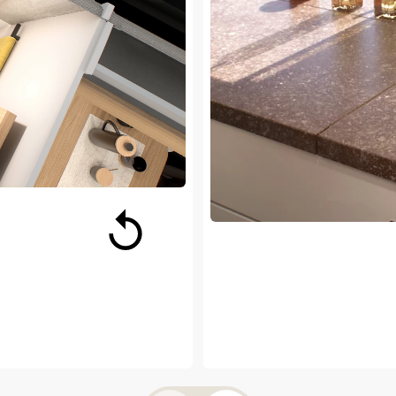
k
Keuken standaard met