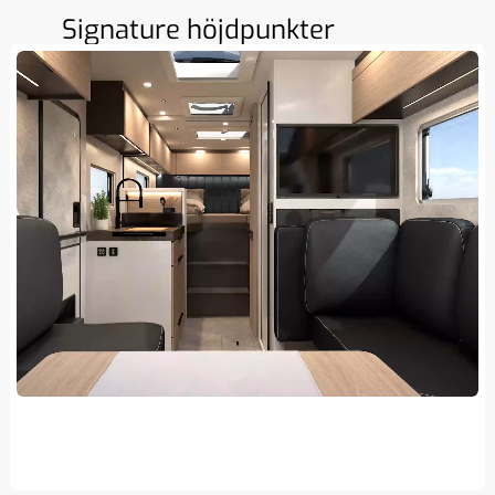
Signature höjdpunkter
Nästan oändligt urval av klädslar och fronter