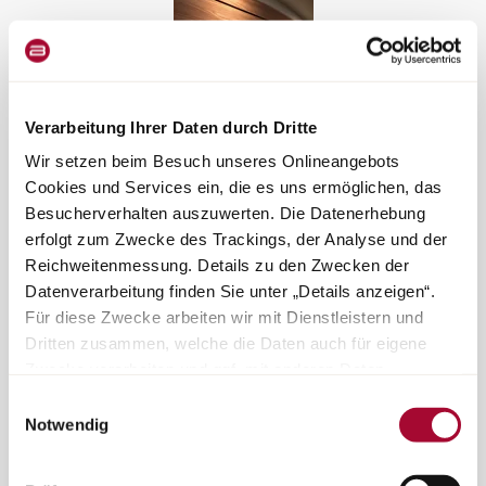
Stämningsbelysning
Verarbeitung Ihrer Daten durch Dritte
För rätt atmosfär i varje ögonblick
Wir setzen beim Besuch unseres Onlineangebots
Cookies und Services ein, die es uns ermöglichen, das
Besucherverhalten auszuwerten. Die Datenerhebung
erfolgt zum Zwecke des Trackings, der Analyse und der
Reichweitenmessung. Details zu den Zwecken der
Datenverarbeitung finden Sie unter „Details anzeigen“.
Für diese Zwecke arbeiten wir mit Dienstleistern und
Dritten zusammen, welche die Daten auch für eigene
Zwecke verarbeiten und ggf. mit anderen Daten
Integrerade akustikväggar i tyg
zusammenführen. Durch Anklicken der Schaltfläche
Einwilligungsauswahl
„Cookies und Services zulassen“ oder durch Auswählen
Förbättrad ljud- och rymdkänsla
Notwendig
einzelner Cookies und Services in der Detailansicht
geben Sie Ihre Einwilligung zur Verarbeitung Ihrer Daten