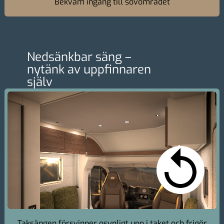
Bekväm ingång till sovområdet
Nedsänkbar säng –
nytänk av uppfinnaren
själv
Taksängen försvinner osynligt upp i taket och frigör