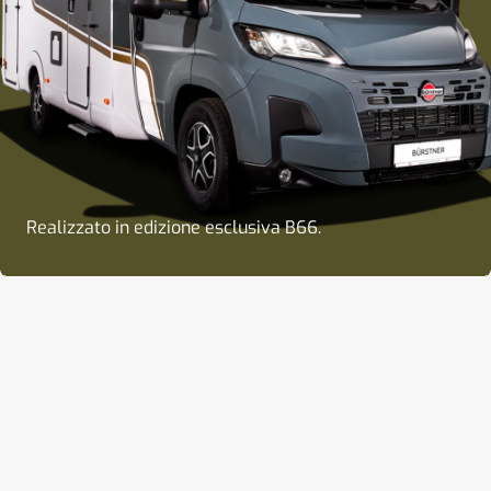
Realizzato in edizione esclusiva B66.
Lanzarote Grey per un look di grande impatto.