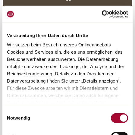
Ulteriori punti di forza della cucina.
Verarbeitung Ihrer Daten durch Dritte
Wir setzen beim Besuch unseres Onlineangebots
Cookies und Services ein, die es uns ermöglichen, das
Tagliere che funge da pratico coprilavello.
Besucherverhalten auszuwerten. Die Datenerhebung
erfolgt zum Zwecke des Trackings, der Analyse und der
Reichweitenmessung. Details zu den Zwecken der
Ampio spazio per le provviste grazie al frigorifero a
Datenverarbeitung finden Sie unter „Details anzeigen“.
compressore da 131,5 litri con scomparto congelatore.
Für diese Zwecke arbeiten wir mit Dienstleistern und
Dritten zusammen, welche die Daten auch für eigene
Zwecke verarbeiten und ggf. mit anderen Daten
zusammenführen. Durch Anklicken der Schaltfläche
Einwilligungsauswahl
„Cookies und Services zulassen“ oder durch Auswählen
Notwendig
einzelner Cookies und Services in der Detailansicht
Bagno
geben Sie Ihre Einwilligung zur Verarbeitung Ihrer Daten