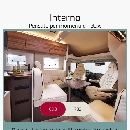
Interno
Pensato per momenti di relax.
690
732
Divano a L o face-to-face. E il comfort è garantito.