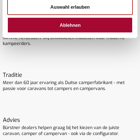
Auswahl erlauben
Innovatie
Bürstner heeft al tientallen jaren invloed op de markt voor nieuwe
Ablehnen
campers, caravans en campervans. Of het nu gaat om
innovatieve ruimtelijke oplossingen, ergonomische interieurs of
slimme hefbedden: Wij ontwikkelen modellen voor moderne
kampeerders.
Traditie
Meer dan 60 jaar ervaring als Duitse camperfabrikant - met
passie voor caravans tot campers en campervans.
Advies
Bürstner dealers helpen graag bij het kiezen van de juiste
caravan, camper of campervan - ook via de configurator.