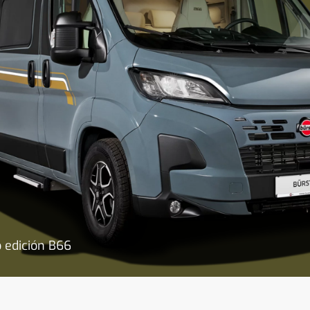
 edición B66
 exterior impactante