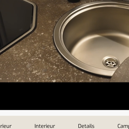
rieur
Interieur
Details
Camp