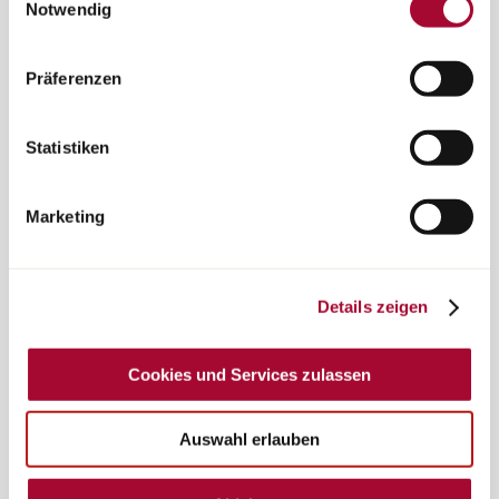
„Cookies und Services zulassen“ oder durch Auswählen
Notwendig
Masa útil mínima en kg ≥ 10 x (n + L).
einzelner Cookies und Services in der Detailansicht
geben Sie Ihre Einwilligung zur Verarbeitung Ihrer Daten
Donde: ""n"" es el número máximo de pasajeros más el conductor
Präferenzen
zu den jeweiligen Zwecken. Sie ist freiwillig, für die
y ""L"" es la longitud general del vehículo en metros.
Nutzung des Onlineangebots nicht erforderlich und
Así, para una autocaravana con una longitud de 6 m y 4 asientos
widerruflich für die Zukunft durch Anklicken der
Statistiken
permitidos, la masa útil mínima es, por ejemplo, de 10 kg x (4 + 6)
Schaltfläche „Cookie und Service Einstellungen“.
Weitere
= 100 kg.
Hinweise finden Sie in unserer Datenschutzerklärung.
Marketing
Para garantizar el mantenimiento de la masa útil mínima, existe
una combinación máxima de equipamiento opcional que puede
pedirse para cada modelo. Por ejemplo, en el caso anterior, con
una masa útil mínima de 100 kg, la masa máxima del
Details zeigen
equipamiento opcional para un vehículo con cuatro plazas de
asiento permitidas y una masa en orden de marcha de 2850 kg
Cookies und Services zulassen
debe ser de 325 kg:
3500 kg de masa máxima técnicamente admisible
Auswahl erlauben
- 2850 kg de masa en orden de marcha
- 3 x 75 kg de masa de pasajeros