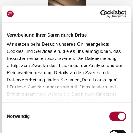
Verarbeitung Ihrer Daten durch Dritte
Tunnelmavalaistus
Wir setzen beim Besuch unseres Onlineangebots
Tunnelmaa jokaiseen hetkeen
Cookies und Services ein, die es uns ermöglichen, das
Besucherverhalten auszuwerten. Die Datenerhebung
erfolgt zum Zwecke des Trackings, der Analyse und der
Reichweitenmessung. Details zu den Zwecken der
Datenverarbeitung finden Sie unter „Details anzeigen“.
Für diese Zwecke arbeiten wir mit Dienstleistern und
Dritten zusammen, welche die Daten auch für eigene
Zwecke verarbeiten und ggf. mit anderen Daten
zusammenführen. Durch Anklicken der Schaltfläche
Einwilligungsauswahl
„Cookies und Services zulassen“ oder durch Auswählen
Notwendig
Integroitu akustiikkakankaiset seinät
einzelner Cookies und Services in der Detailansicht
Parempi ääni- ja tilantunne
geben Sie Ihre Einwilligung zur Verarbeitung Ihrer Daten