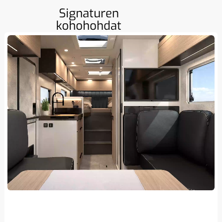
Signaturen
kohohohdat
Lähes rajaton valikoima verhoiluja ja etupintoja