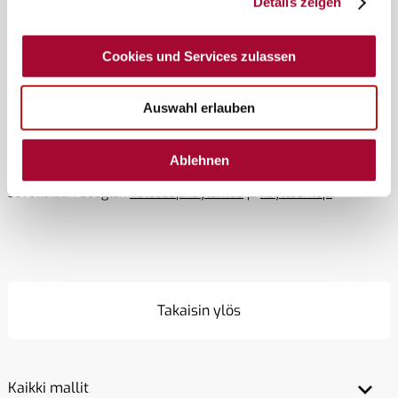
Details zeigen
Kyllä, haluan sopia tapaamisen valitsemani
Cookies und Services zulassen
kauppiaan kanssa. Bürstner tiedottaa minulle
tapaamisen sopimiseen liittyvistä vaiheista
sähköpostilla.*
Auswahl erlauben
Ablehnen
Tämä verkkosivusto on suojattu reCAPTCHAlla ja siihen
sovelletaan Googlen
tietosuojakäytäntöä
ja
käyttöehtoja
.
Takaisin ylös
Kaikki mallit