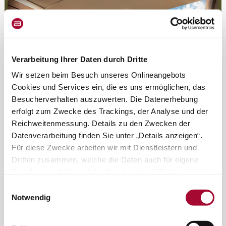
Verarbeitung Ihrer Daten durch Dritte
Wir setzen beim Besuch unseres Onlineangebots
Cookies und Services ein, die es uns ermöglichen, das
Besucherverhalten auszuwerten. Die Datenerhebung
erfolgt zum Zwecke des Trackings, der Analyse und der
Reichweitenmessung. Details zu den Zwecken der
Datenverarbeitung finden Sie unter „Details anzeigen“.
Für diese Zwecke arbeiten wir mit Dienstleistern und
Dritten zusammen, welche die Daten auch für eigene
Sunroof inmenso (sólo en versiones sin cama
Zwecke verarbeiten und ggf. mit anderen Daten
abatible)
zusammenführen. Durch Anklicken der Schaltfläche
Einwilligungsauswahl
„Cookies und Services zulassen“ oder durch Auswählen
Notwendig
einzelner Cookies und Services in der Detailansicht
geben Sie Ihre Einwilligung zur Verarbeitung Ihrer Daten