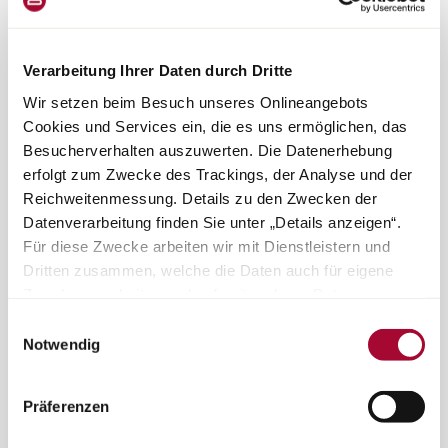
Design
Bürstner verbindet Design und Funktion beim Wohnmobilkauf: ob
Verarbeitung Ihrer Daten durch Dritte
kompaktes Wohnmobil, teilintegriertes Reisemobil oder
Wir setzen beim Besuch unseres Onlineangebots
Campervan. Klare Linien und hochwertige Materialien stehen für
Cookies und Services ein, die es uns ermöglichen, das
modernes Reisen.
Besucherverhalten auszuwerten. Die Datenerhebung
erfolgt zum Zwecke des Trackings, der Analyse und der
Reichweitenmessung. Details zu den Zwecken der
Datenverarbeitung finden Sie unter „Details anzeigen“.
Qualität
Für diese Zwecke arbeiten wir mit Dienstleistern und
Wir stehen für höchste Fertigungsqualität direkt aus Deutschland
Dritten zusammen, welche die Daten auch für eigene
und eine faire Preisgestaltung. Qualität, die man auf jeder Reise
spürt, egal ob im kompakten Campervan oder im teilintegrierten
Zwecke verarbeiten und ggf. mit anderen Daten
Wohnmobil bis 3,5 t.
zusammenführen. Durch Anklicken der Schaltfläche
Einwilligungsauswahl
„Cookies und Services zulassen“ oder durch Auswählen
Notwendig
einzelner Cookies und Services in der Detailansicht
geben Sie Ihre Einwilligung zur Verarbeitung Ihrer Daten
Präferenzen
Innovation
zu den jeweiligen Zwecken. Sie ist freiwillig, für die
Bürstner prägt den Markt für neue Wohnmobile und Reisemobile
Nutzung des Onlineangebots nicht erforderlich und