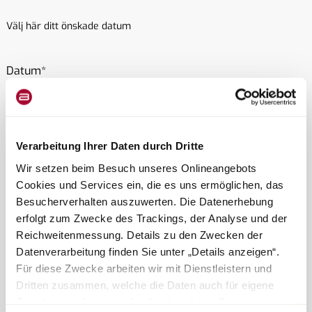
Välj här ditt önskade datum
Datum
Verarbeitung Ihrer Daten durch Dritte
Tid på dagen
Wir setzen beim Besuch unseres Onlineangebots
Cookies und Services ein, die es uns ermöglichen, das
Besucherverhalten auszuwerten. Die Datenerhebung
erfolgt zum Zwecke des Trackings, der Analyse und der
Reichweitenmessung. Details zu den Zwecken der
Datenverarbeitung finden Sie unter „Details anzeigen“.
Für diese Zwecke arbeiten wir mit Dienstleistern und
Välj här en återförsäljare nära dig
Dritten zusammen, welche die Daten auch für eigene
Zwecke verarbeiten und ggf. mit anderen Daten