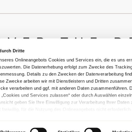
durch Dritte
seres Onlineangebots Cookies und Services ein, die es uns er
szuwerten. Die Datenerhebung erfolgt zum Zwecke des Tracking
© Copyright Bürstner GmbH & Co. KG
enmessung. Details zu den Zwecken der Datenverarbeitung find
ese Zwecke arbeiten wir mit Dienstleistern und Dritten zusamme
ecke verarbeiten und ggf. mit anderen Daten zusammenführen. 
e „Cookies und Services zulassen“ oder durch Auswählen einzel
ansicht geben Sie Ihre Einwilligung zur Verarbeitung Ihrer Daten
 freiwillig, für die Nutzung des Onlineangebots nicht erforderlich
Cookiebot Instellingen
ft durch Anklicken der Schaltfläche „Cookie und Service Einstellu
Sie in unserer Datenschutzerklärung.