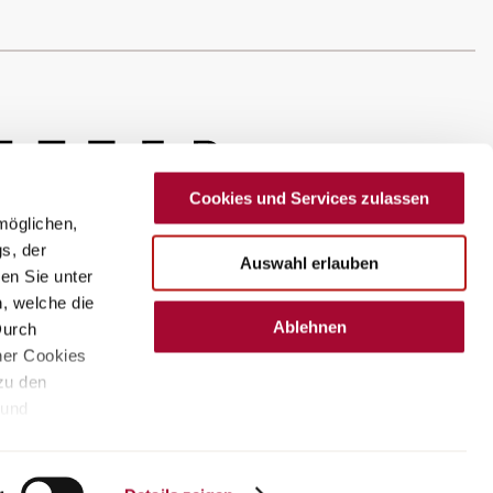
Cookies und Services zulassen
möglichen,
s, der
Auswahl erlauben
en Sie unter
n, welche die
Ablehnen
Durch
ner Cookies
 zu den
 und
Nederland
ngen“.