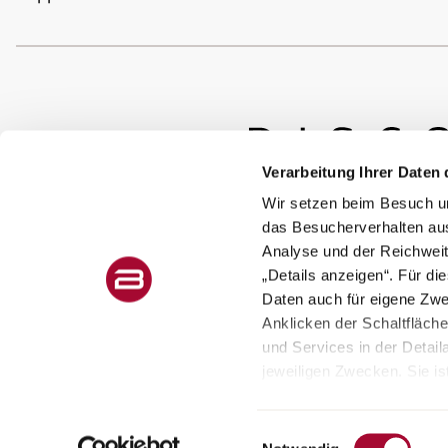
Verarbeitung Ihrer Daten 
Wir setzen beim Besuch un
das Besucherverhalten au
Analyse und der Reichweit
„Details anzeigen“. Für di
Daten auch für eigene Zw
Anklicken der Schaltfläch
und Services in der Detail
jeweiligen Zwecken. Sie ist
Colofon
Privacybeleid
Gewichtsinformatie
widerruflich für die Zukun
Weitere Hinweise finden 
Einwilligungsauswahl