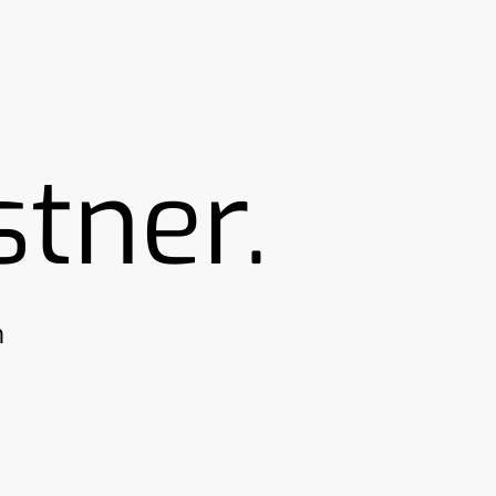
tner.
n