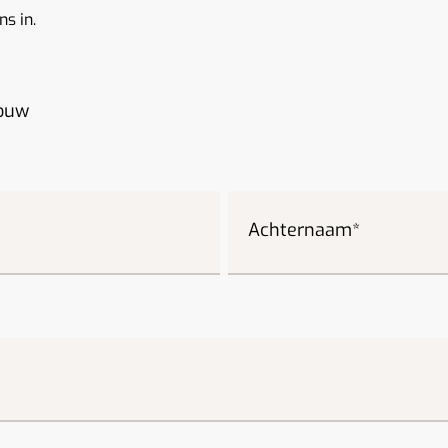
s in.
ouw
Achternaam