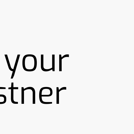
 your
stner