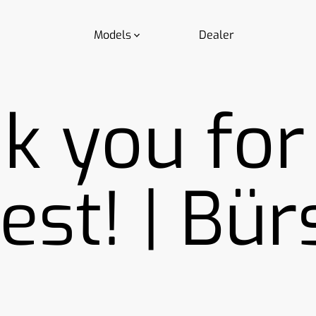
Models
Dealer
k you for
rest! | Bür