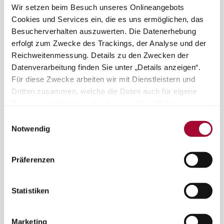
Wir setzen beim Besuch unseres Onlineangebots
Cookies und Services ein, die es uns ermöglichen, das
Besucherverhalten auszuwerten. Die Datenerhebung
terug naar boven
erfolgt zum Zwecke des Trackings, der Analyse und der
Reichweitenmessung. Details zu den Zwecken der
Datenverarbeitung finden Sie unter „Details anzeigen“.
Für diese Zwecke arbeiten wir mit Dienstleistern und
Alle modellen
Dritten zusammen, welche die Daten auch für eigene
Zwecke verarbeiten und ggf. mit anderen Daten
zusammenführen. Durch Anklicken der Schaltfläche
Einwilligungsauswahl
Pers
„Cookies und Services zulassen“ oder durch Auswählen
Notwendig
einzelner Cookies und Services in der Detailansicht
geben Sie Ihre Einwilligung zur Verarbeitung Ihrer Daten
Präferenzen
zu den jeweiligen Zwecken. Sie ist freiwillig, für die
Support
Nutzung des Onlineangebots nicht erforderlich und
widerruflich für die Zukunft durch Anklicken der
Statistiken
Schaltfläche „Cookie und Service Einstellungen“.
Weitere
Hinweise finden Sie in unserer Datenschutzerklärung.
Marketing