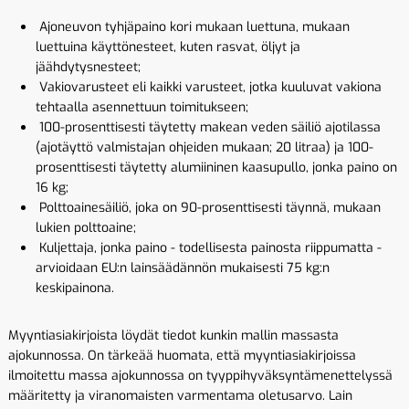
Ajoneuvon tyhjäpaino kori mukaan luettuna, mukaan
luettuina käyttönesteet, kuten rasvat, öljyt ja
jäähdytysnesteet;
Vakiovarusteet eli kaikki varusteet, jotka kuuluvat vakiona
tehtaalla asennettuun toimitukseen;
100-prosenttisesti täytetty makean veden säiliö ajotilassa
(ajotäyttö valmistajan ohjeiden mukaan; 20 litraa) ja 100-
prosenttisesti täytetty alumiininen kaasupullo, jonka paino on
16 kg;
Polttoainesäiliö, joka on 90-prosenttisesti täynnä, mukaan
lukien polttoaine;
Kuljettaja, jonka paino - todellisesta painosta riippumatta -
arvioidaan EU:n lainsäädännön mukaisesti 75 kg:n
keskipainona.
Myyntiasiakirjoista löydät tiedot kunkin mallin massasta
ajokunnossa. On tärkeää huomata, että myyntiasiakirjoissa
ilmoitettu massa ajokunnossa on tyyppihyväksyntämenettelyssä
määritetty ja viranomaisten varmentama oletusarvo. Lain