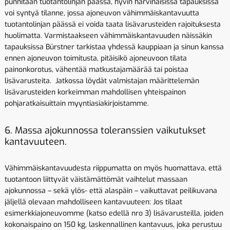
punnitaan tuotantolinjan päässä, hyvin harvinaisissa tapauksissa
voi syntyä tilanne, jossa ajoneuvon vähimmäiskantavuutta
tuotantolinjan päässä ei voida taata lisävarusteiden rajoituksesta
huolimatta. Varmistaakseen vähimmäiskantavuuden näissäkin
tapauksissa Bürstner tarkistaa yhdessä kauppiaan ja sinun kanssa
ennen ajoneuvon toimitusta, pitäisikö ajoneuvoon tilata
painonkorotus, vähentää matkustajamäärää tai poistaa
lisävarusteita. Jatkossa löydät valmistajan määrittelemän
lisävarusteiden korkeimman mahdollisen yhteispainon
pohjaratkaisuittain myyntiasiakirjoistamme.
6. Massa ajokunnossa toleranssien vaikutukset
kantavuuteen.
Vähimmäiskantavuudesta riippumatta on myös huomattava, että
tuotantoon liittyvät väistämättömät vaihtelut massaan
ajokunnossa – sekä ylös- että alaspäin – vaikuttavat peilikuvana
jäljellä olevaan mahdolliseen kantavuuteen: Jos tilaat
esimerkkiajoneuvomme (katso edellä nro 3) lisävarusteilla, joiden
kokonaispaino on 150 kg, laskennallinen kantavuus, joka perustuu