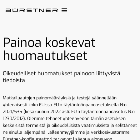
Painoa koskevat
huomautukset
Oikeudelliset huomatukset painoon liittyvistä
tiedoista
Matkailuautojen painomääräyksiä ja testejä säännellään
yhtenäisesti koko EU:ssa EU:n täytäntöönpanoasetuksella N:o
2021/535 (kesäkuuhun 2022 asti: EU:n täytäntöönpanoasetus N:o
1230/2012). Olemme tehneet yhteenvedon tämän asetuksen
keskeisistä termeistä ja oikeudellisista vaatimuksista ja selittäneet
ne sinulle jäljempänä. Jälleenmyyjämme ja verkkosivustomme
Bürstner-konfiguraattori tarjoavat lisäapua ajoneuvon