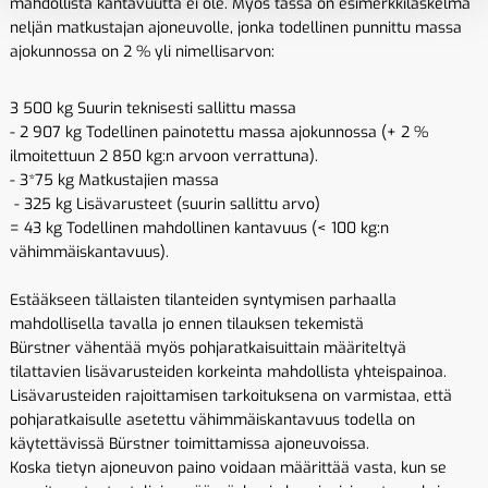
mahdollista kantavuutta ei ole. Myös tässä on esimerkkilaskelma
neljän matkustajan ajoneuvolle, jonka todellinen punnittu massa
ajokunnossa on 2 % yli nimellisarvon:
3 500 kg Suurin teknisesti sallittu massa
- 2 907 kg Todellinen painotettu massa ajokunnossa (+ 2 %
ilmoitettuun 2 850 kg:n arvoon verrattuna).
- 3*75 kg Matkustajien massa
- 325 kg Lisävarusteet (suurin sallittu arvo)
= 43 kg Todellinen mahdollinen kantavuus (< 100 kg:n
vähimmäiskantavuus).
Estääkseen tällaisten tilanteiden syntymisen parhaalla
mahdollisella tavalla jo ennen tilauksen tekemistä
Bürstner vähentää myös pohjaratkaisuittain määriteltyä
tilattavien lisävarusteiden korkeinta mahdollista yhteispainoa.
Lisävarusteiden rajoittamisen tarkoituksena on varmistaa, että
pohjaratkaisulle asetettu vähimmäiskantavuus todella on
käytettävissä Bürstner toimittamissa ajoneuvoissa.
Koska tietyn ajoneuvon paino voidaan määrittää vasta, kun se