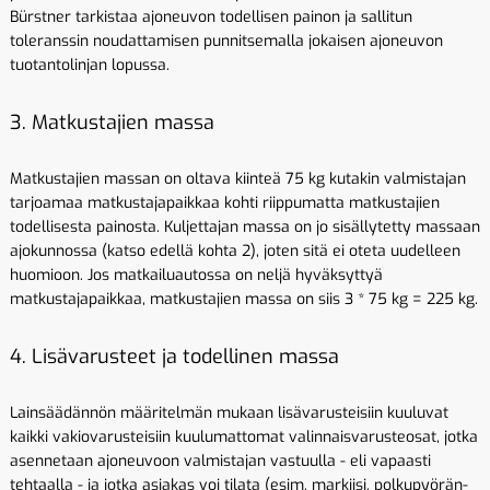
Bürstner tarkistaa ajoneuvon todellisen painon ja sallitun
toleranssin noudattamisen punnitsemalla jokaisen ajoneuvon
tuotantolinjan lopussa.
3. Matkustajien massa
Matkustajien massan on oltava kiinteä 75 kg kutakin valmistajan
tarjoamaa matkustajapaikkaa kohti riippumatta matkustajien
todellisesta painosta. Kuljettajan massa on jo sisällytetty massaan
ajokunnossa (katso edellä kohta 2), joten sitä ei oteta uudelleen
huomioon. Jos matkailuautossa on neljä hyväksyttyä
matkustajapaikkaa, matkustajien massa on siis 3 * 75 kg = 225 kg.
4. Lisävarusteet ja todellinen massa
Lainsäädännön määritelmän mukaan lisävarusteisiin kuuluvat
kaikki vakiovarusteisiin kuulumattomat valinnaisvarusteosat, jotka
asennetaan ajoneuvoon valmistajan vastuulla - eli vapaasti
tehtaalla - ja jotka asiakas voi tilata (esim. markiisi, polkupyörän-