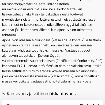
tai moottoripyöräteline, satelliittijärjestelmä,
aurinkokennojärjestelmä, uuni jne.). Tiedot tilattavien
lisävarusteiden yksittäis- tai pakettipainoista löytyvät
myyntiasiakirjoistamme. Lisävarusteisiin eivät tässä mielessä
kuulu muut erikoisvarusteet, jotka jälleenmyyjä tai sinä itse
asennat jälkikäteen sen jälkeen, kun ajoneuvo on toimitettu
tehtaalta.
Ajoneuvon massaa ajokunnossa (katso edellä kohta 2) ja tiettyyn
ajoneuvoon tehtaalla asennettujen lisävarusteiden massaa
kutsutaan yhdessä todelliseksi massaksi. Vastaavat tiedot
ajoneuvon luovutuksen jälkeen löydät
vaatimustenmukaisuustodistuksen (Certificate of Conformity, CoC)
kohdasta 13.2. Huomaa, että tämäkin tieto on vakioitu arvo. Koska
laissa sallittu ± 5 %:n toleranssi koskee massaa ajokunnossa –
joka on osa todellista massaa – (katso kohta 2), myös todellinen
massa voi poiketa vastaavasti ilmoitetusta nimellisarvosta.
5. Kantavuus ja vähimmäiskantavuus