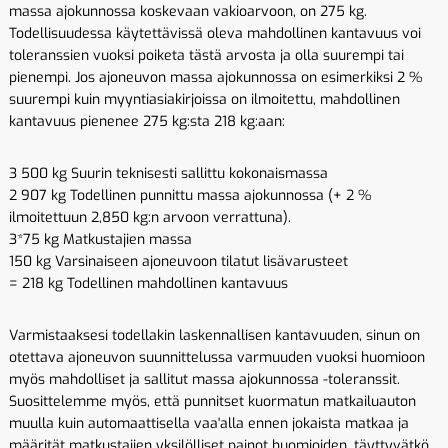
massa ajokunnossa koskevaan vakioarvoon, on 275 kg.
Todellisuudessa käytettävissä oleva mahdollinen kantavuus voi
toleranssien vuoksi poiketa tästä arvosta ja olla suurempi tai
pienempi. Jos ajoneuvon massa ajokunnossa on esimerkiksi 2 %
suurempi kuin myyntiasiakirjoissa on ilmoitettu, mahdollinen
kantavuus pienenee 275 kg:sta 218 kg:aan:
3 500 kg Suurin teknisesti sallittu kokonaismassa
2 907 kg Todellinen punnittu massa ajokunnossa (+ 2 %
ilmoitettuun 2,850 kg:n arvoon verrattuna).
3*75 kg Matkustajien massa
150 kg Varsinaiseen ajoneuvoon tilatut lisävarusteet
= 218 kg Todellinen mahdollinen kantavuus
Varmistaaksesi todellakin laskennallisen kantavuuden, sinun on
otettava ajoneuvon suunnittelussa varmuuden vuoksi huomioon
myös mahdolliset ja sallitut massa ajokunnossa -toleranssit.
Suosittelemme myös, että punnitset kuormatun matkailuauton
muulla kuin automaattisella vaa'alla ennen jokaista matkaa ja
määrität matkustajien yksilölliset painot huomioiden, täyttyvätkö