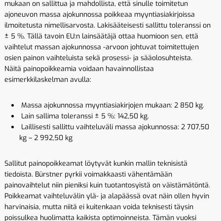
mukaan on sallittua ja mahdollista, että sinulle toimitetun
ajoneuvon massa ajokunnossa poikkeaa myyntiasiakirjoissa
ilmoitetusta nimellisarvosta. Lakisääteisesti sallittu toleranssi on
± 5 %. Tällä tavoin EU:n lainsäätäjä ottaa huomioon sen, että
vaihtelut massan ajokunnossa -arvoon johtuvat toimitettujen
osien painon vaihteluista sekä prosessi- ja sääolosuhteista.
Näitä painopoikkeamia voidaan havainnollistaa
esimerkkilaskelman avulla:
Massa ajokunnossa myyntiasiakirjojen mukaan: 2 850 kg.
Lain sallima toleranssi ± 5 %: 142,50 kg.
Laillisesti sallittu vaihteluväli massa ajokunnossa: 2 707,50
kg – 2 992,50 kg
Sallitut painopoikkeamat löytyvät kunkin mallin teknisistä
tiedoista. Bürstner pyrkii voimakkaasti vähentämään
painovaihtelut niin pieniksi kuin tuotantosyistä on väistämätöntä.
Poikkeamat vaihteluvälin ylä- ja alapäässä ovat näin ollen hyvin
harvinaisia, mutta niitä ei kuitenkaan voida teknisesti täysin
poissulkea huolimatta kaikista optimoinneista. Tämän vuoksi