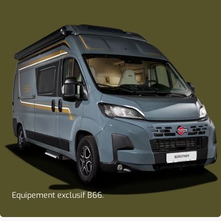
Equipement exclusif B66.
Carrosserie extérieure Lanzarote Grey.