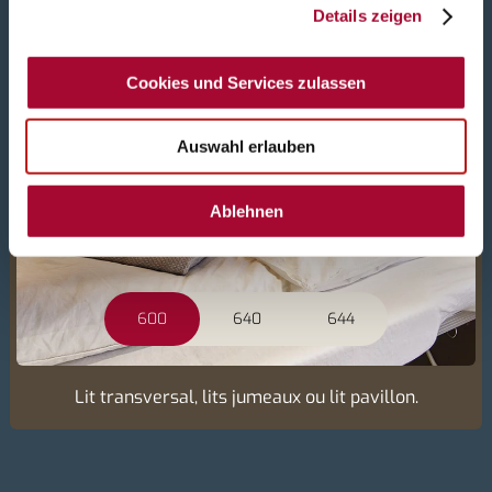
Pensé pour accueillir vos plus beaux rêves.
Details zeigen
Cookies und Services zulassen
Auswahl erlauben
Ablehnen
600
640
644
Lit transversal, lits jumeaux ou lit pavillon.