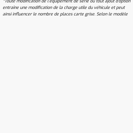
*Toute modification de l’équipement de série ou tout ajout d'option
entraîne une modification de la charge utile du véhicule et peut
ainsi influencer le nombre de places carte grise. Selon le modèle
choisi, un permis de conduire spécifique peut être nécessaire. Le
montage d’équipement sur le toit (ex: antenne satellite) peut
entraîner une augmentation de la hauteur hors-tout du véhicule.
Selon le modèle choisi, des restrictions quant aux possibilités de
montage d’accessoires sur le toit peuvent être appliquées. Pour
plus d’informations, nous vous invitons à consulter la
rubrique
https://www.buerstner.com/fr/fr/informations-relatives-
aux-poids
Retour en-haut
Toutes les gammes