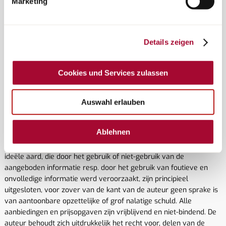
Marketing
koopcontracten ontstaan.
We zijn niet bereid of verplicht om deel te nemen aan een
procedure voor geschillenbeslechting van de
Details zeigen
arbitragecommissies voor consumenten in de zin van de Duitse
Wet inzake de bemiddeling bij geschillen van gebruikers (VSBG).
Cookies und Services zulassen
Uitsluiting van de aansprakelijkheid
1. Inhoud van het online-aanbod
Auswahl erlauben
De uitgever aanvaardt geen enkele aansprakelijkheid voor de
actualiteit, juistheid, volledigheid of kwaliteit van de ter
Ablehnen
beschikking gestelde informatie. Aansprakelijkheidsclaims tegen
de auteur, die betrekking hebben op schade van materiële of
ideële aard, die door het gebruik of niet-gebruik van de
aangeboden informatie resp. door het gebruik van foutieve en
onvolledige informatie werd veroorzaakt, zijn principieel
uitgesloten, voor zover van de kant van de auteur geen sprake is
van aantoonbare opzettelijke of grof nalatige schuld. Alle
aanbiedingen en prijsopgaven zijn vrijblijvend en niet-bindend. De
auteur behoudt zich uitdrukkelijk het recht voor, delen van de