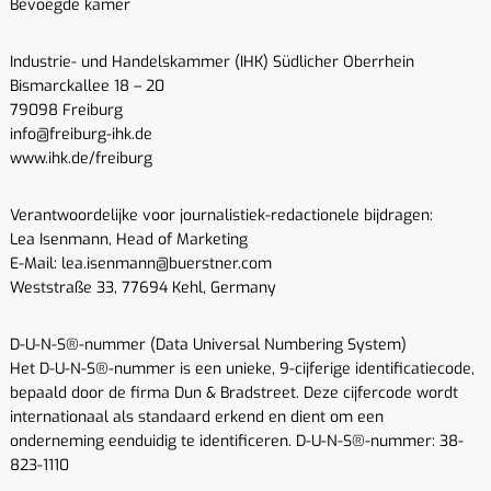
Bevoegde kamer
Industrie- und Handelskammer (IHK) Südlicher Oberrhein
Bismarckallee 18 – 20
79098 Freiburg
info@freiburg-ihk.de
www.ihk.de/freiburg
Verantwoordelijke voor journalistiek-redactionele bijdragen:
Lea Isenmann, Head of Marketing
E-Mail: lea.isenmann@buerstner.com
Weststraße 33, 77694 Kehl, Germany
D-U-N-S®-nummer (Data Universal Numbering System)
Het D-U-N-S®-nummer is een unieke, 9-cijferige identificatiecode,
bepaald door de firma Dun & Bradstreet. Deze cijfercode wordt
internationaal als standaard erkend en dient om een
onderneming eenduidig te identificeren. D-U-N-S®-nummer: 38-
823-1110