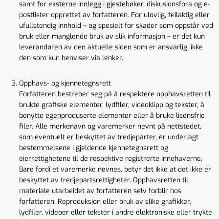
samt for eksterne innlegg i gjestebøker, diskusjonsfora og e-
postlister opprettet av forfatteren. For ulovlig, feilaktig eller
ufullstendig innhold – og spesielt for skader som oppstår ved
bruk eller manglende bruk av slik informasjon – er det kun
leverandøren av den aktuelle siden som er ansvarlig, ikke
den som kun henviser via lenker.
Opphavs- og kjennetegnsrett
Forfatteren bestreber seg på å respektere opphavsretten til
brukte grafiske elementer, lydfiler, videoklipp og tekster, å
benytte egenproduserte elementer eller å bruke lisensfrie
filer. Alle merkenavn og varemerker nevnt på nettstedet,
som eventuelt er beskyttet av tredjeparter, er underlagt
bestemmelsene i gjeldende kjennetegnsrett og
eierrettighetene til de respektive registrerte innehaverne.
Bare fordi et varemerke nevnes, betyr det ikke at det ikke er
beskyttet av tredjepartsrettigheter. Opphavsretten til
materiale utarbeidet av forfatteren selv forblir hos
forfatteren. Reproduksjon eller bruk av slike grafikker,
lydfiler, videoer eller tekster i andre elektroniske eller trykte