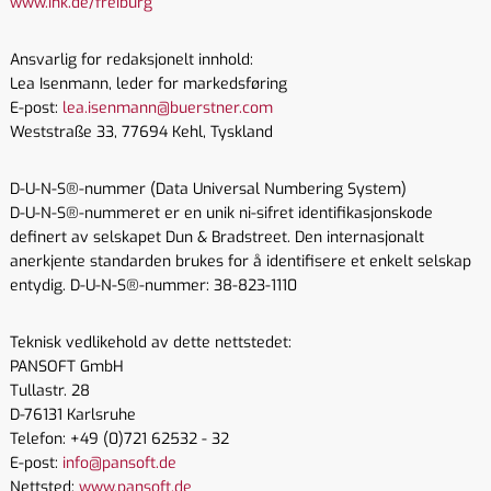
www.ihk.de/freiburg
Ansvarlig for redaksjonelt innhold:
Lea Isenmann, leder for markedsføring
E-post:
lea.isenmann@buerstner.com
Weststraße 33, 77694 Kehl, Tyskland
D-U-N-S®-nummer (Data Universal Numbering System)
D-U-N-S®-nummeret er en unik ni-sifret identifikasjonskode
definert av selskapet Dun & Bradstreet. Den internasjonalt
anerkjente standarden brukes for å identifisere et enkelt selskap
entydig. D-U-N-S®-nummer: 38-823-1110
Teknisk vedlikehold av dette nettstedet:
PANSOFT GmbH
Tullastr. 28
D-76131 Karlsruhe
Telefon: +49 (0)721 62532 - 32
E-post:
info@pansoft.de
Nettsted:
www.pansoft.de