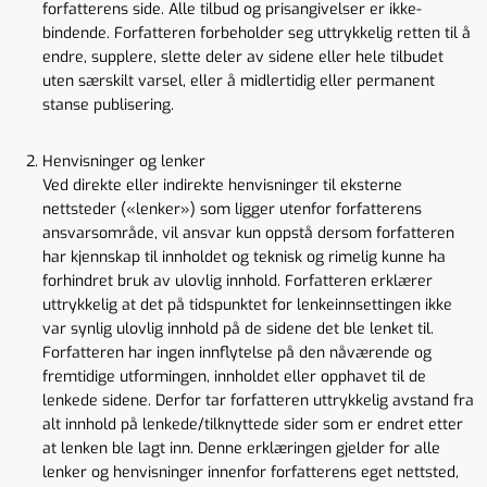
forfatterens side. Alle tilbud og prisangivelser er ikke-
bindende. Forfatteren forbeholder seg uttrykkelig retten til å
endre, supplere, slette deler av sidene eller hele tilbudet
uten særskilt varsel, eller å midlertidig eller permanent
stanse publisering.
Henvisninger og lenker
Ved direkte eller indirekte henvisninger til eksterne
nettsteder («lenker») som ligger utenfor forfatterens
ansvarsområde, vil ansvar kun oppstå dersom forfatteren
har kjennskap til innholdet og teknisk og rimelig kunne ha
forhindret bruk av ulovlig innhold. Forfatteren erklærer
uttrykkelig at det på tidspunktet for lenkeinnsettingen ikke
var synlig ulovlig innhold på de sidene det ble lenket til.
Forfatteren har ingen innflytelse på den nåværende og
fremtidige utformingen, innholdet eller opphavet til de
lenkede sidene. Derfor tar forfatteren uttrykkelig avstand fra
alt innhold på lenkede/tilknyttede sider som er endret etter
at lenken ble lagt inn. Denne erklæringen gjelder for alle
lenker og henvisninger innenfor forfatterens eget nettsted,