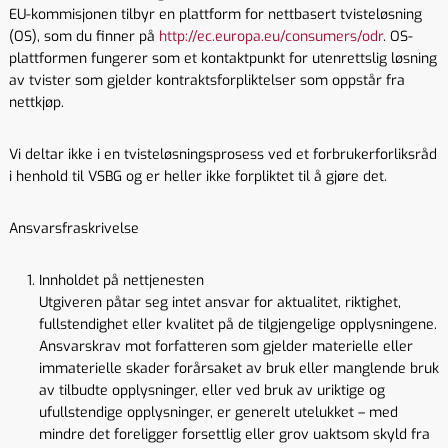
EU-kommisjonen tilbyr en plattform for nettbasert tvisteløsning
(OS), som du finner på
http://ec.europa.eu/consumers/odr
. OS-
plattformen fungerer som et kontaktpunkt for utenrettslig løsning
av tvister som gjelder kontraktsforpliktelser som oppstår fra
nettkjøp.
Vi deltar ikke i en tvisteløsningsprosess ved et forbrukerforliksråd
i henhold til VSBG og er heller ikke forpliktet til å gjøre det.
Ansvarsfraskrivelse
Innholdet på nettjenesten
Utgiveren påtar seg intet ansvar for aktualitet, riktighet,
fullstendighet eller kvalitet på de tilgjengelige opplysningene.
Ansvarskrav mot forfatteren som gjelder materielle eller
immaterielle skader forårsaket av bruk eller manglende bruk
av tilbudte opplysninger, eller ved bruk av uriktige og
ufullstendige opplysninger, er generelt utelukket – med
mindre det foreligger forsettlig eller grov uaktsom skyld fra