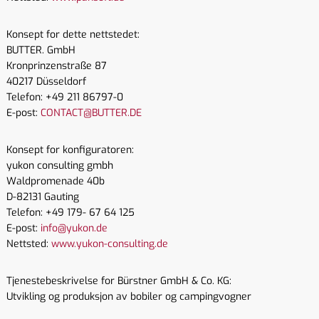
Konsept for dette nettstedet:
BUTTER. GmbH
Kronprinzenstraße 87
40217 Düsseldorf
Telefon: +49 211 86797-0
E-post:
CONTACT@BUTTER.DE
Konsept for konfiguratoren:
yukon consulting gmbh
Waldpromenade 40b
D-82131 Gauting
Telefon: +49 179- 67 64 125
E-post:
info@yukon.de
Nettsted:
www.yukon-consulting.de
Tjenestebeskrivelse for Bürstner GmbH & Co. KG:
Utvikling og produksjon av bobiler og campingvogner