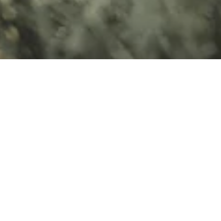
PERSBERICHT
PARIJS VILLEPINTE, OKTOBER 2023
SENSATIE OP DE SALON IN
PARIJS: HABITON BY
BÜRSTNER MET LANGE
WIELBASIS