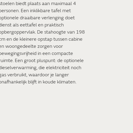
stoelen biedt plaats aan maximaal 4
personen. Een inklikbare tafel met
optionele draaibare verlenging doet
dienst als eettafel en praktisch
opbergoppervlak. De stahoogte van 198
cm en de kleinere opstap tussen cabine
en woongedeelte zorgen voor
bewegingsvrijheid in een compacte
ruimte. Een groot pluspunt: de optionele
dieselverwarming, die elektriciteit noch
gas verbruikt, waardoor je langer
onafhankelijk blijft in koude klimaten.