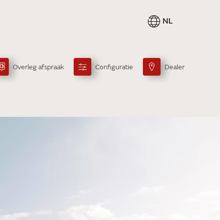
NL
Overleg afspraak
Configuratie
Dealer