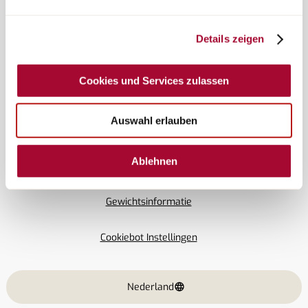
Details zeigen
© Copyright Bürstner GmbH & Co. KG
Cookies und Services zulassen
Auswahl erlauben
Colofon
Ablehnen
Privacybeleid
Gewichtsinformatie
Cookiebot Instellingen
Nederland