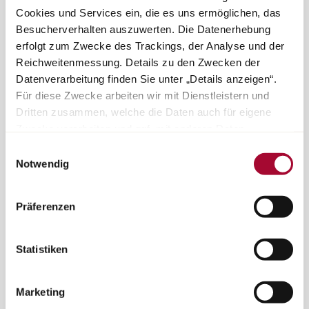
Cookies und Services ein, die es uns ermöglichen, das
terug naar boven
Besucherverhalten auszuwerten. Die Datenerhebung
erfolgt zum Zwecke des Trackings, der Analyse und der
Reichweitenmessung. Details zu den Zwecken der
Datenverarbeitung finden Sie unter „Details anzeigen“.
Alle modellen
Für diese Zwecke arbeiten wir mit Dienstleistern und
Dritten zusammen, welche die Daten auch für eigene
Zwecke verarbeiten und ggf. mit anderen Daten
zusammenführen. Durch Anklicken der Schaltfläche
Pers
Einwilligungsauswahl
„Cookies und Services zulassen“ oder durch Auswählen
Notwendig
einzelner Cookies und Services in der Detailansicht
geben Sie Ihre Einwilligung zur Verarbeitung Ihrer Daten
Präferenzen
Support
zu den jeweiligen Zwecken. Sie ist freiwillig, für die
Nutzung des Onlineangebots nicht erforderlich und
widerruflich für die Zukunft durch Anklicken der
Statistiken
Schaltfläche „Cookie und Service Einstellungen“.
Weitere
Hinweise finden Sie in unserer Datenschutzerklärung.
Marketing