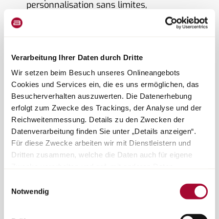
personnalisation sans limites,
pour apposer VOTRE
signature.
Verarbeitung Ihrer Daten durch Dritte
Wir setzen beim Besuch unseres Onlineangebots
Cookies und Services ein, die es uns ermöglichen, das
Besucherverhalten auszuwerten. Die Datenerhebung
erfolgt zum Zwecke des Trackings, der Analyse und der
Reichweitenmessung. Details zu den Zwecken der
Datenverarbeitung finden Sie unter „Details anzeigen“.
Für diese Zwecke arbeiten wir mit Dienstleistern und
Dritten zusammen, welche die Daten auch für eigene
Zwecke verarbeiten und ggf. mit anderen Daten
zusammenführen. Durch Anklicken der Schaltfläche
Einwilligungsauswahl
„Cookies und Services zulassen“ oder durch Auswählen
Notwendig
Grand toit panoramique (uniquement possible sur les
einzelner Cookies und Services in der Detailansicht
versions sans lit de pavillon)
geben Sie Ihre Einwilligung zur Verarbeitung Ihrer Daten