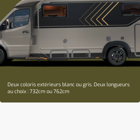
Deux coloris extérieurs blanc ou gris. Deux longueurs
Ligne de toit réhaussée pour les variantes avec lit de
Un design affirmé grâce à une signature lumineuse
Calandre avant avec logo Mercedes
au choix : 732cm ou 762cm
pavillon
arrière à LED moderne