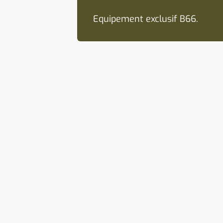
Equipement exclusif B66.
Carrosserie extérieure Lanzarot