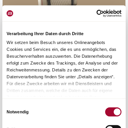
Verarbeitung Ihrer Daten durch Dritte
Wir setzen beim Besuch unseres Onlineangebots
Cookies und Services ein, die es uns ermöglichen, das
Besucherverhalten auszuwerten. Die Datenerhebung
Nahka ja käyttömukavuus kohtaavat
erfolgt zum Zwecke des Trackings, der Analyse und der
Reichweitenmessung. Details zu den Zwecken der
Datenverarbeitung finden Sie unter „Details anzeigen“.
Für diese Zwecke arbeiten wir mit Dienstleistern und
Muita kohokohtia oleskelutilassa
Dritten zusammen, welche die Daten auch für eigene
Zwecke verarbeiten und ggf. mit anderen Daten
zusammenführen. Durch Anklicken der Schaltfläche
Einwilligungsauswahl
Huolellisesti suunniteltu valaistuskonsepti
„Cookies und Services zulassen“ oder durch Auswählen
Notwendig
Epäsuora, suora, himmennettävä – joka tilanteeseen
einzelner Cookies und Services in der Detailansicht
geben Sie Ihre Einwilligung zur Verarbeitung Ihrer Daten