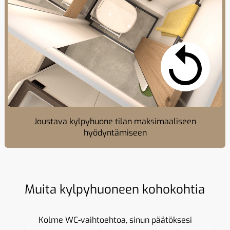
Joustava kylpyhuone tilan maksimaaliseen
hyödyntämiseen
Muita kylpyhuoneen kohokohtia
Kolme WC-vaihtoehtoa, sinun päätöksesi