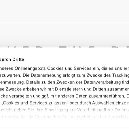
durch Dritte
seres Onlineangebots Cookies und Services ein, die es uns er
szuwerten. Die Datenerhebung erfolgt zum Zwecke des Tracking
© Copyright Bürstner GmbH & Co. KG
enmessung. Details zu den Zwecken der Datenverarbeitung find
ese Zwecke arbeiten wir mit Dienstleistern und Dritten zusamme
ecke verarbeiten und ggf. mit anderen Daten zusammenführen. 
e „Cookies und Services zulassen“ oder durch Auswählen einzel
ansicht geben Sie Ihre Einwilligung zur Verarbeitung Ihrer Daten
 freiwillig, für die Nutzung des Onlineangebots nicht erforderlich
nées relatives aux poids
Cookies
ft durch Anklicken der Schaltfläche „Cookie und Service Einstellu