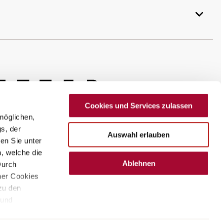
Cookies und Services zulassen
möglichen,
s, der
Auswahl erlauben
en Sie unter
n, welche die
Ablehnen
Durch
ner Cookies
 zu den
 und
Suisse
ngen“.