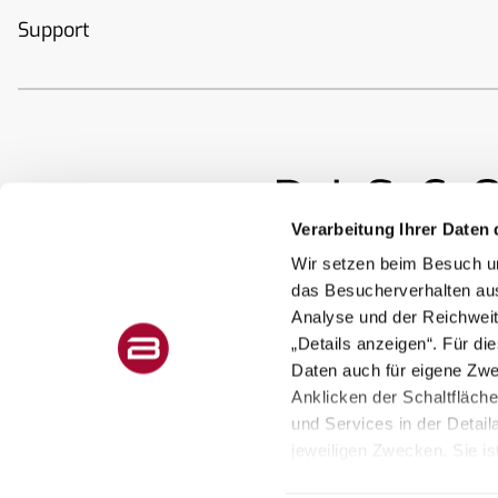
Support
Verarbeitung Ihrer Daten 
Wir setzen beim Besuch un
das Besucherverhalten au
Analyse und der Reichweit
„Details anzeigen“. Für di
Daten auch für eigene Zw
Anklicken der Schaltfläch
und Services in der Detail
jeweiligen Zwecken. Sie ist
Protection des données
Mentions légales
Don
widerruflich für die Zukun