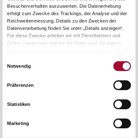
Besucherverhalten auszuwerten. Die Datenerhebung
erfolgt zum Zwecke des Trackings, der Analyse und der
Reichweitenmessung. Details zu den Zwecken der
Alla modeller
Datenverarbeitung finden Sie unter „Details anzeigen“.
Für diese Zwecke arbeiten wir mit Dienstleistern und
Dritten zusammen, welche die Daten auch für eigene
Zwecke verarbeiten und ggf. mit anderen Daten
Press
zusammenführen. Durch Anklicken der Schaltfläche
Einwilligungsauswahl
„Cookies und Services zulassen“ oder durch Auswählen
Notwendig
einzelner Cookies und Services in der Detailansicht
geben Sie Ihre Einwilligung zur Verarbeitung Ihrer Daten
Support
Präferenzen
zu den jeweiligen Zwecken. Sie ist freiwillig, für die
Nutzung des Onlineangebots nicht erforderlich und
widerruflich für die Zukunft durch Anklicken der
Statistiken
Schaltfläche „Cookie und Service Einstellungen“.
Weitere
Hinweise finden Sie in unserer Datenschutzerklärung.
Marketing