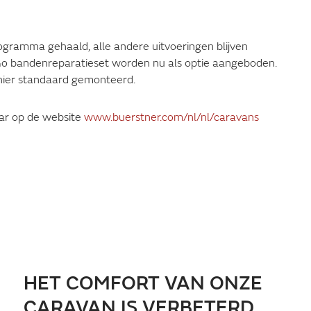
ogramma gehaald, alle andere uitvoeringen blijven
 Go bandenreparatieset worden nu als optie aangeboden.
hier standaard gemonteerd.
aar op de website
www.buerstner.com/nl/nl/caravans
HET COMFORT VAN ONZE
CARAVAN IS VERBETERD,