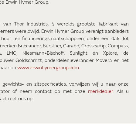
 de Erwin Hymer Group.
an Thor Industries, ’s werelds grootste fabrikant van
emers wereldwijd. Erwin Hymer Group verenigt aanbieders
uur- en financieringsmaatschappijen, onder één dak. Tot
erken Buccaneer, Bürstner, Carado, Crosscamp, Compass,
ika, LMC, Niesmann+Bischoff, Sunlight en Xplore, de
ouwer Goldschmitt, onderdelenleverancier Movera en het
kbaar op
www.erwinhymergroup.com
.
 gewichts- en zitspecificaties, verwijzen wij u naar onze
urator of neem contact op met onze
merkdealer
. Als u
act met ons op.