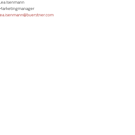
Lea Isenmann
Marketingmanager
lea.isenmann@buerstner.com