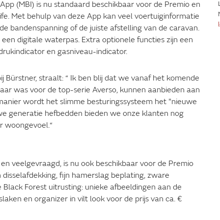
 App (MBI) is nu standaard beschikbaar voor de Premio en
ife. Met behulp van deze App kan veel voertuiginformatie
e bandenspanning of de juiste afstelling van de caravan.
en digitale waterpas. Extra optionele functies zijn een
rukindicator en gasniveau-indicator.
 Bürstner, straalt: “ Ik ben blij dat we vanaf het komende
baar was voor de top-serie Averso, kunnen aanbieden aan
 manier wordt het slimme besturingssysteem het "nieuwe
we generatie hefbedden bieden we onze klanten nog
r woongevoel.“
en veelgevraagd, is nu ook beschikbaar voor de Premio
isselafdekking, fijn hamerslag beplating, zware
 Black Forest uitrusting: unieke afbeeldingen aan de
laken en organizer in vilt look voor de prijs van ca. €