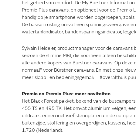
het gebied van comfort. De My Bürstner Information
Premio Plus caravans, en optioneel voor de Premio L
handig op je smartphone worden opgeroepen, zoals d
De basisuitrusting omvat een spanningsweergave en e
watertankindicator, bandenspanningsindicator, kogeld
Sylvain Heideier, productmanager voor de caravans bij
seizoen de slimme MBI, die voorheen alleen beschik
alle andere kopers van Bürstner caravans. Op deze
normaal" voor Bürstner caravans. En met onze nieu
meer slaap- en bedieningsgemak – #overalthuis puu
Premio en Premio Plus: meer noviteiten
Het Black Forest pakket, bekend van de buscampers 
455 TS en 495 TK. Het omvat aluminium velgen, een d
uitdraaisteunen inclusief steunplaten en de complete
buitenzijde, stoffering en overgordijnen, kussens, hoes
1.720 (Nederland).