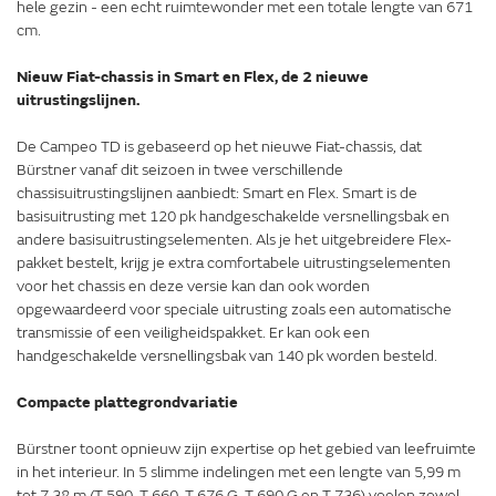
hele gezin - een echt ruimtewonder met een totale lengte van 671
cm.
Nieuw Fiat-chassis in Smart en Flex, de 2 nieuwe
uitrustingslijnen.
De Campeo TD is gebaseerd op het nieuwe Fiat-chassis, dat
Bürstner vanaf dit seizoen in twee verschillende
chassisuitrustingslijnen aanbiedt: Smart en Flex. Smart is de
basisuitrusting met 120 pk handgeschakelde versnellingsbak en
andere basisuitrustingselementen. Als je het uitgebreidere Flex-
pakket bestelt, krijg je extra comfortabele uitrustingselementen
voor het chassis en deze versie kan dan ook worden
opgewaardeerd voor speciale uitrusting zoals een automatische
transmissie of een veiligheidspakket. Er kan ook een
handgeschakelde versnellingsbak van 140 pk worden besteld.
Compacte plattegrondvariatie
Bürstner toont opnieuw zijn expertise op het gebied van leefruimte
in het interieur. In 5 slimme indelingen met een lengte van 5,99 m
tot 7,38 m (T 590, T 660, T 676 G, T 690 G en T 736) voelen zowel