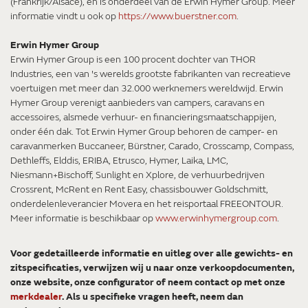
(Frankrijk/Alsace), en is onderdeel van de Erwin Hymer Group. Meer
informatie vindt u ook op
https://www.buerstner.com
.
Erwin Hymer Group
Erwin Hymer Group is een 100 procent dochter van THOR
Industries, een van 's werelds grootste fabrikanten van recreatieve
voertuigen met meer dan 32.000 werknemers wereldwijd. Erwin
Hymer Group verenigt aanbieders van campers, caravans en
accessoires, alsmede verhuur- en financieringsmaatschappijen,
onder één dak. Tot Erwin Hymer Group behoren de camper- en
caravanmerken Buccaneer, Bürstner, Carado, Crosscamp, Compass,
Dethleffs, Elddis, ERIBA, Etrusco, Hymer, Laika, LMC,
Niesmann+Bischoff, Sunlight en Xplore, de verhuurbedrijven
Crossrent, McRent en Rent Easy, chassisbouwer Goldschmitt,
onderdelenleverancier Movera en het reisportaal FREEONTOUR.
Meer informatie is beschikbaar op
www.erwinhymergroup.com
.
Voor gedetailleerde informatie en uitleg over alle gewichts- en
zitspecificaties, verwijzen wij u naar onze verkoopdocumenten,
onze website, onze configurator of neem contact op met onze
merkdealer
. Als u specifieke vragen heeft, neem dan