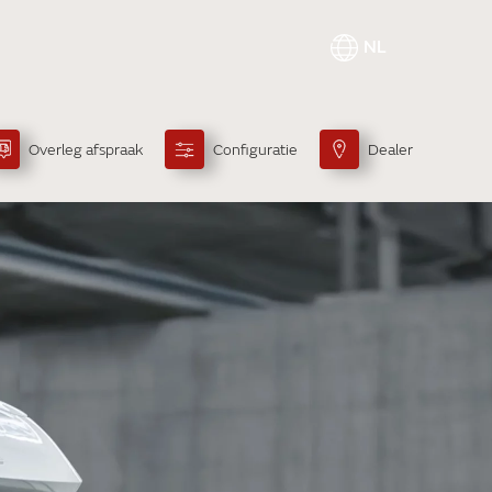
NL
Overleg afspraak
Configuratie
Dealer