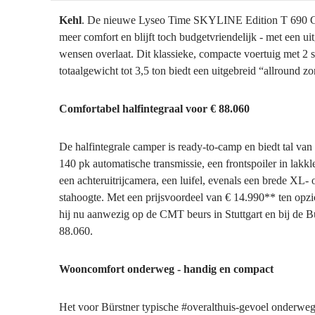
Kehl
. De nieuwe Lyseo Time SKYLINE Edition T 690 G 
meer comfort en blijft toch budgetvriendelijk - met een uitg
wensen overlaat. Dit klassieke, compacte voertuig met 2 
totaalgewicht tot 3,5 ton biedt een uitgebreid “allround z
Comfortabel halfintegraal voor € 88.060
De halfintegrale camper is ready-to-camp en biedt tal van
140 pk automatische transmissie, een frontspoiler in lakk
een achteruitrijcamera, een luifel, evenals een brede XL
stahoogte. Met een prijsvoordeel van € 14.990** ten opzi
hij nu aanwezig op de CMT beurs in Stuttgart en bij de Bü
88.060.
Wooncomfort onderweg - handig en compact
Het voor Bürstner typische #overalthuis-gevoel onderweg