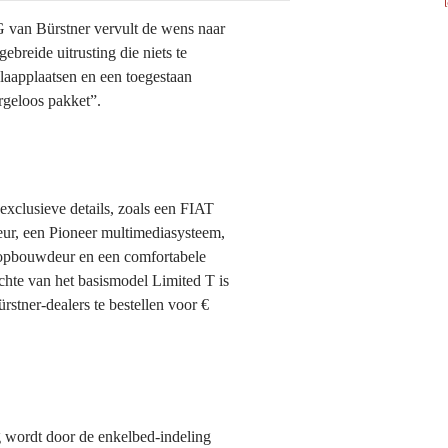
van Bürstner vervult de wens naar
ebreide uitrusting die niets te
slaapplaatsen en een toegestaan
orgeloos pakket”.
 exclusieve details, zoals een FIAT
leur, een Pioneer multimediasysteem,
- opbouwdeur en een comfortabele
chte van het basismodel Limited T is
rstner-dealers te bestellen voor €
 wordt door de enkelbed-indeling