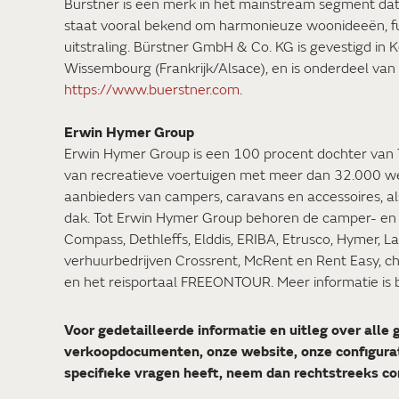
Bürstner is een merk in het mainstream segment da
staat vooral bekend om harmonieuze woonideeën, fu
uitstraling. Bürstner GmbH & Co. KG is gevestigd in K
Wissembourg (Frankrijk/Alsace), en is onderdeel van
https://www.buerstner.com
.
Erwin Hymer Group
Erwin Hymer Group is een 100 procent dochter van T
van recreatieve voertuigen met meer dan 32.000 w
aanbieders van campers, caravans en accessoires, a
dak. Tot Erwin Hymer Group behoren de camper- en
Compass, Dethleffs, Elddis, ERIBA, Etrusco, Hymer, L
verhuurbedrijven Crossrent, McRent en Rent Easy, 
en het reisportaal FREEONTOUR. Meer informatie is
Voor gedetailleerde informatie en uitleg over alle 
verkoopdocumenten, onze website, onze configura
specifieke vragen heeft, neem dan rechtstreeks co