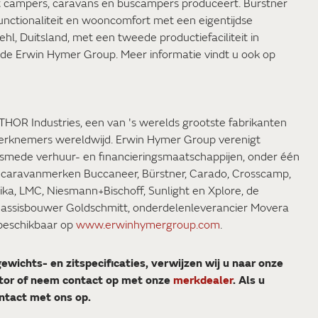
t campers, caravans en buscampers produceert. Bürstner
nctionaliteit en wooncomfort met een eigentijdse
ehl, Duitsland, met een tweede productiefaciliteit in
 de Erwin Hymer Group. Meer informatie vindt u ook op
HOR Industries, een van 's werelds grootste fabrikanten
erknemers wereldwijd. Erwin Hymer Group verenigt
lsmede verhuur- en financieringsmaatschappijen, onder één
 caravanmerken Buccaneer, Bürstner, Carado, Crosscamp,
aika, LMC, Niesmann+Bischoff, Sunlight en Xplore, de
chassisbouwer Goldschmitt, onderdelenleverancier Movera
 beschikbaar op
www.erwinhymergroup.com
.
gewichts- en zitspecificaties, verwijzen wij u naar onze
tor of neem contact op met onze
merkdealer
. Als u
ntact met ons op.