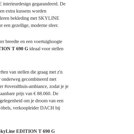
 interieurdesign gegarandeerd. De
en extra kussens worden
e leren bekleding met SKYLINE
r een gezellige, moderne sfeer.
er breedte en een voertuighoogte
TION T 690 G
ideaal voor stellen
ten van stellen die graag met z'n
or onderweg gecombineerd met
r #overalthuis-ambiance, zodat je je
slaanbare prijs van € 88.060. De
e gelegenheid om je droom van een
 Göbels, verkoopleider DACH bij
SkyLine EDITION T 690 G