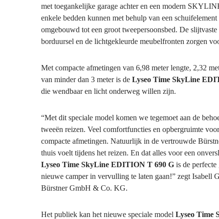
met toegankelijke garage achter en een modern SKYLINE
enkele bedden kunnen met behulp van een schuifelement 
omgebouwd tot een groot tweepersoonsbed. De slijtvast
borduursel en de lichtgekleurde meubelfronten zorgen voo
Met compacte afmetingen van 6,98 meter lengte, 2,32 met
van minder dan 3 meter is de
Lyseo Time SkyLine EDI
die wendbaar en licht onderweg willen zijn.
“Met dit speciale model komen we tegemoet aan de behoef
tweeën reizen. Veel comfortfuncties en opbergruimte vo
compacte afmetingen. Natuurlijk in de vertrouwde Bürstne
thuis voelt tijdens het reizen. En dat alles voor een onver
Lyseo Time SkyLine EDITION T 690 G
is de perfect
nieuwe camper in vervulling te laten gaan!” zegt Isabell
Bürstner GmbH & Co. KG.
Het publiek kan het nieuwe speciale model
Lyseo Time 