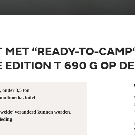
 MET “READY-TO-CAMP“
 EDITION T 690 G OP D
 onder 3,5 ton
ultimedia, luifel
ligweide‘ veranderd kunnen worden,
leding