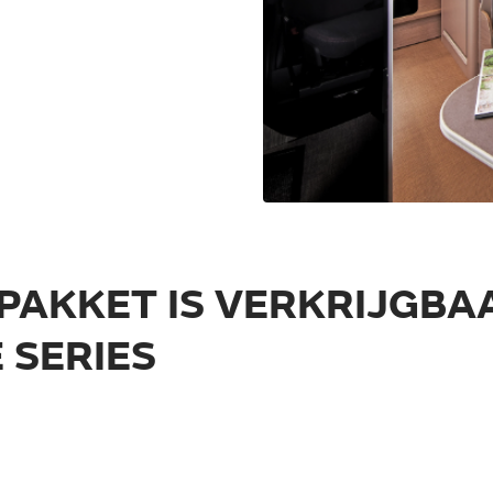
PAKKET IS VERKRIJGBA
LINEO C 4X4 BLACK
 SERIES
FOREST