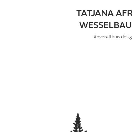
TATJANA AF
WESSELBA
#overalthuis desi