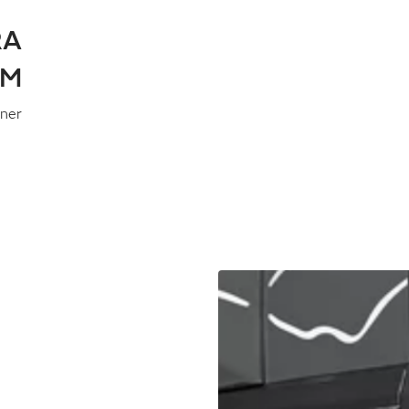
RA
UM
gner