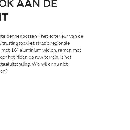
OK AAN DE
NT
hte dennenbossen - het exterieur van de
trustingspakket straalt regionale
tie met 16” aluminium wielen, ramen met
r het rijden op ruw terrein, is het
aaluitstraling. Wie wil er nu niet
den?