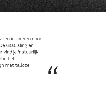
ten inspireren door
e uitstraling en
vind je 'natuurlijk'
l in het
ign met talloze