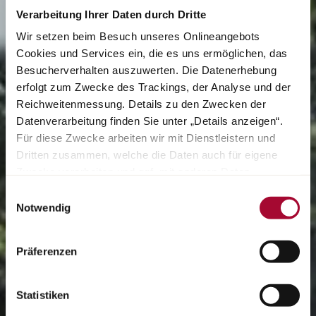
Verarbeitung Ihrer Daten durch Dritte
Wir setzen beim Besuch unseres Onlineangebots
Cookies und Services ein, die es uns ermöglichen, das
Besucherverhalten auszuwerten. Die Datenerhebung
erfolgt zum Zwecke des Trackings, der Analyse und der
Reichweitenmessung. Details zu den Zwecken der
Datenverarbeitung finden Sie unter „Details anzeigen“.
Für diese Zwecke arbeiten wir mit Dienstleistern und
Dritten zusammen, welche die Daten auch für eigene
Zwecke verarbeiten und ggf. mit anderen Daten
zusammenführen. Durch Anklicken der Schaltfläche
Einwilligungsauswahl
„Cookies und Services zulassen“ oder durch Auswählen
Notwendig
einzelner Cookies und Services in der Detailansicht
geben Sie Ihre Einwilligung zur Verarbeitung Ihrer Daten
Präferenzen
zu den jeweiligen Zwecken. Sie ist freiwillig, für die
Nutzung des Onlineangebots nicht erforderlich und
widerruflich für die Zukunft durch Anklicken der
Statistiken
Schaltfläche „Cookie und Service Einstellungen“.
Weitere