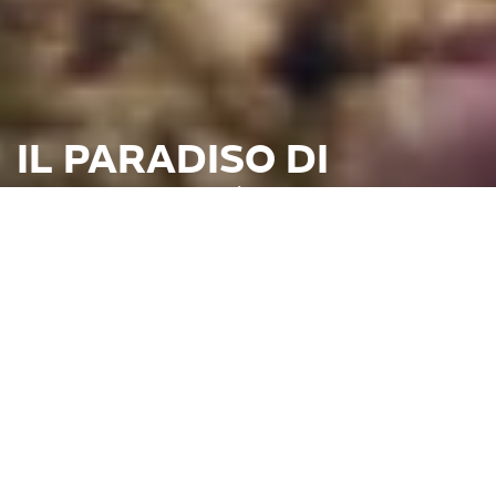
IL PARADISO DI
SPAZIOSITÀ PER GLI
INTENDITORI
PER GODERSELA CI VUOLE SPAZIO.
Averso Plus è la maga degli spazi per gli estimatori più esigenti. Offre
dotazioni eleganti e moderne, tanta comodità e molto spazio di
stivaggio. La app “My Bürstner” riserva utili funzioni e un
collegamento perfetto. La raffinata concezione della luce con
“Homelight” sa creare un’atmosfera accogliente. L’altezza interna di